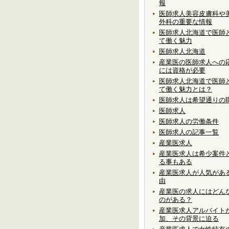
報
医師求人美容皮膚科や
外科の重要な情報
医師求人北海道で医師
て働く魅力
医師求人北海道
産業医の医師求人への
には資格が必要
医師求人北海道で医師
て働く魅力とは？
医師求人は希望通りの
医師求人
医師求人の労働条件
医師求人の記事一覧
産業医求人
産業医求人は希少案件
る事もある
産業医求人が人気があ
由
産業医の求人にはどん
のがある？
産業医求人アルバイト
加、その背景に迫る