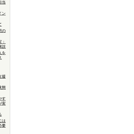
担当
イン
て
想の
実：
解説
入を
ス
支援
状態
やす
が実
る
には
必要