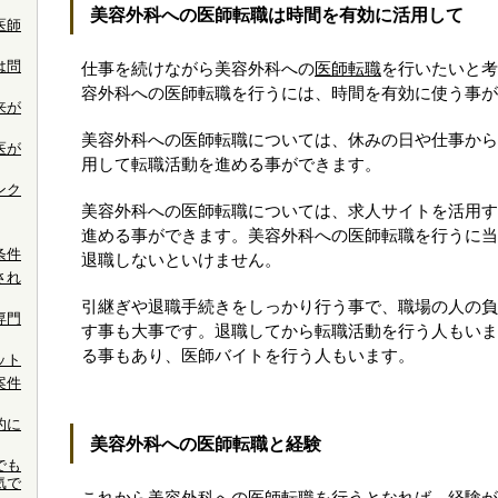
美容外科への医師転職は時間を有効に活用して
医師
は問
仕事を続けながら美容外科への
医師転職
を行いたいと考
容外科への医師転職を行うには、時間を有効に使う事が
来が
美容外科への医師転職については、休みの日や仕事から
医が
用して転職活動を進める事ができます。
ンク
美容外科への医師転職については、求人サイトを活用す
進める事ができます。美容外科への医師転職を行うに当
条件
退職しないといけません。
され
引継ぎや退職手続きをしっかり行う事で、職場の人の負
専門
す事も大事です。退職してから転職活動を行う人もいま
る事もあり、医師バイトを行う人もいます。
ット
案件
的に
美容外科への医師転職と経験
でも
気で