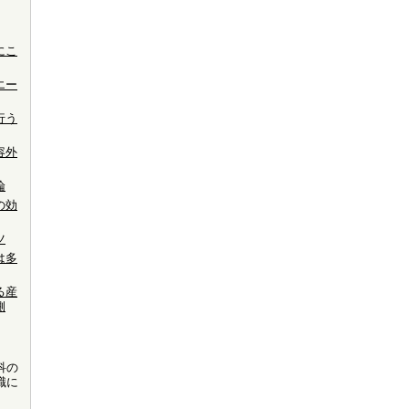
にこ
エー
行う
容外
論
の効
ツ
は多
る産
側
科の
職に