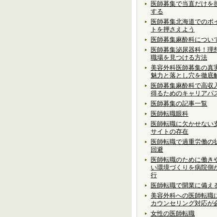
医師募集で当直だけを
する
医師募集北海道でのポ
トを押さえよう
医師募集麻酔科につい
医師募集泌尿器科！理
職場を見つける方法
美容外科医師募集の真
魅力と落とし穴を徹底
医師募集麻酔科で高収
得るためのキャリアパ
医師募集の記事一覧
医師転職眼科
医師転職に欠かせない
サイトの存在
医師転職で過重労働の
回避
医師転職のために働き
い環境づくりを病院側
行
医師転職で開業に備え
美容外科への医師転職
カウンセリング対応が
女性の医師転職