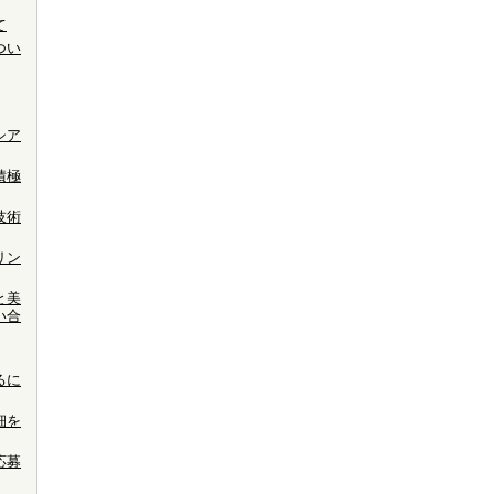
て
つい
シア
積極
技術
リン
と美
い合
るに
細を
応募