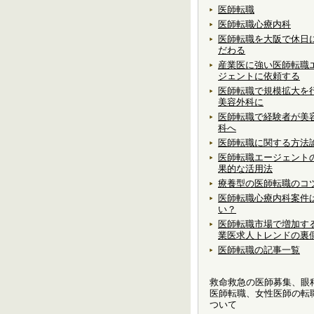
医師転職
医師転職心療内科
医師転職を大阪で休日
だわる
産業医に強い医師転職
ジェントに依頼する
医師転職で規模拡大を
美容外科に
医師転職で経験者が美
科へ
医師転職に関する方法
医師転職エージェント
果的な活用法
療養型の医師転職のコ
医師転職心療内科案件
い？
医師転職市場で増加す
業医求人トレンドの裏
医師転職の記事一覧
救命救急の医師募集、眼
医師転職、女性医師の転
ついて