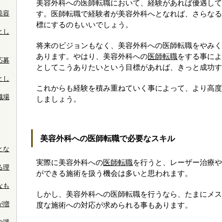
美容外科への医師転職において、経験があれば優遇して
美容
す。医師転職で経験者が美容外科へとなれば、さらなる
標にするのもいいでしょう。
とし
将来のビジョンもなく、美容外科への医師転職をやみく
あります。やはり、美容外科への
医師転職
をする事によ
応募
としてこうありたいという目標があれば、きっと成功す
とし
これからも経験を積み重ねていく事によって、より高度
職場
しましょう。
美容外科への医師転職で必要なスキル
とな
実際に美容外科への
医師転職
を行うと、レーザー治療や
る理
ができる施術を扱う機会は多いと思われます。
なも
しかし、美容外科への医師転職を行うなら、たまにメス
が増
度な施術への対応が求められる事もあります。