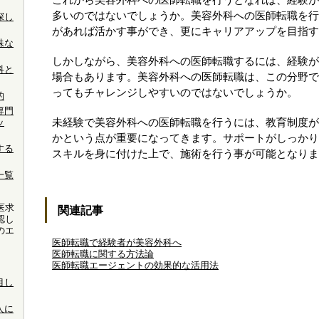
これから美容外科への医師転職を行うとなれば、経験が
多いのではないでしょうか。美容外科への医師転職を行
探し
があれば活かす事ができ、更にキャリアアップを目指す
殊な
しかしながら、美容外科への医師転職するには、経験が
科と
場合もあります。美容外科への医師転職は、この分野で
ってもチャレンジしやすいのではないでしょうか。
的
専門
ッ
未経験で美容外科への医師転職を行うには、教育制度が
かという点が重要になってきます。サポートがしっかり
する
スキルを身に付けた上で、施術を行う事が可能となりま
一覧
医求
関連記事
認し
のエ
。
医師転職で経験者が美容外科へ
医師転職に関する方法論
医師転職エージェントの効果的な活用法
目し
人に