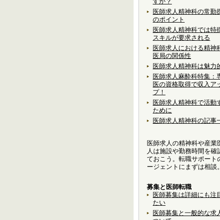
すか？
医師求人精神科の常勤
のポイント
医師求人精神科では特
スキルが要求される
医師求人における精神
医局の関係性
医師求人精神科は魅力
医師求人麻酔科特集：
医の資格取得で収入ア
プ！
医師求人精神科で活動
ために
医師求人精神科の記事
医師求人の精神科や産業
人は施設や勤務時間を確
ておこう。転職サポート
ージェントにまずは相談
募集と医師転職
医師募集は詳細にも注
たい
医師募集と一般的な求