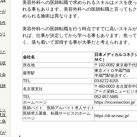
の課
美容外科への医師転職で求められるスキルはメスを使っ
れる事もあります。美容外科への医師転職と言ってもク
ーが
められる施術は異なります。
条件
美容外科への医師転職を行う時点ですでに高いスキルが
のリ
れば、仕事が決定してから学べる事もあります。焦って
く、落ち着いて習得する事が大事だと考えられます。
力と
日本メディカルコネク
会社名
ＭＣ）
高収
所在地
〒102-0082 東京都千
東京メトロ半蔵門線
最寄駅
介会
半蔵門駅徒歩すぐ。
TEL
03-6272-6155
医師
〒460-0003 名古屋市
名古屋支社
アーク栄錦ニュービジネ
TEL
052-957-5885
ホームページ
https://mconnection.jp/
医師バイト、医師アルバイト求人サイト
ニッ
医師求人募集、転職サービスのホーム
状況
https://dr-ar-navi.jp/
ページ
と病
ズが